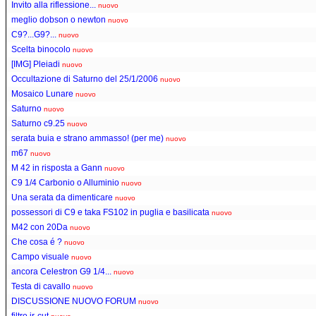
Invito alla riflessione...
nuovo
meglio dobson o newton
nuovo
C9?...G9?...
nuovo
Scelta binocolo
nuovo
[IMG] Pleiadi
nuovo
Occultazione di Saturno del 25/1/2006
nuovo
Mosaico Lunare
nuovo
Saturno
nuovo
Saturno c9.25
nuovo
serata buia e strano ammasso! (per me)
nuovo
m67
nuovo
M 42 in risposta a Gann
nuovo
C9 1/4 Carbonio o Alluminio
nuovo
Una serata da dimenticare
nuovo
possessori di C9 e taka FS102 in puglia e basilicata
nuovo
M42 con 20Da
nuovo
Che cosa é ?
nuovo
Campo visuale
nuovo
ancora Celestron G9 1/4...
nuovo
Testa di cavallo
nuovo
DISCUSSIONE NUOVO FORUM
nuovo
filtro ir-cut