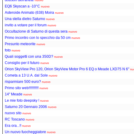
nuovo
EQ6 Skyscan a -10°C
nuovo
Asteroide Animato (638) Moira
nuovo
Una stella dietro Saturno
nuovo
invito a votare per il forum
nuovo
Occultazione di Saturno di questa sera
nuovo
Primo incontro con lo specchio da 50 cm
nuovo
Presunto meteorite
nuovo
foto
nuovo
Quali soggetti con una 350D?
nuovo
Consiglio per il futuro
nuovo
Orion SkyView Pro 120, Orion SkyView Motor Pro 6 EQ o Meade LXD75 N 6"
nu
Cometa a 13 U.A. dal Sole
nuovo
risparmiare 500 euro?
nuovo
Primo sito web!!!!!!!!!!!
nuovo
14" Meade
nuovo
Le mie foto deepsky !
nuovo
Saturno 20 Gennaio 2006
nuovo
nuovo sito
nuovo
RC Toscano
nuovo
Era ora...!!
nuovo
Un nuovo fuocheggiatore
nuovo