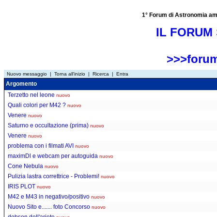
1° Forum di Astronomia amator
IL FORUM 
>>>forum
Nuovo messaggio
|
Torna all'inizio
|
Ricerca
|
Entra
Argomento
Terzetto nel leone
nuovo
Quali colori per M42 ?
nuovo
Venere
nuovo
Saturno e occultazione (prima)
nuovo
Venere
nuovo
problema con i filmati AVI
nuovo
maximDl e webcam per autoguida
nuovo
Cone Nebula
nuovo
Pulizia lastra correttrice - Problemi!
nuovo
IRIS PLOT
nuovo
M42 e M43 in negativo/positivo
nuovo
Nuovo Sito e....... foto Concorso
nuovo
dobson dell'ariete