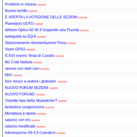
Problemi in rirpesa
nuovo
Nuovo iscritto
nuovo
E' APERTA LA VOTAZIONE DELLE SEZIONI
nuovo
Planetario GOTO
nuovo
William Optics 80 f/6.9 Doppietto alla Fluorite
nuovo
autoguida su EQ-6
nuovo
Stazionamento strumentazione Fissa
nuovo
Vixen GPD2
nuovo
IC434 ovvero Testa di Cavallo
nuovo
M1 Crab Nebula
nuovo
riprese con web cam
nuovo
M42
nuovo
Non riesco a vedere i globulari.
nuovo
NUOVO FORUM SEZIONI
nuovo
NUOVO FORUM2
nuovo
Tripletto Apo della Skywatcher?
nuovo
fantastica congiunzione
nuovo
Montatura a riposo
nuovo
saturno con iris
nuovo
saturno modificato
nuovo
Informazione G9-C9 Celestron
nuovo