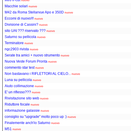
nuovo
Macchie solari
nuovo
M42 da Roma Stellarvue Apo e 350D
nuovo
Eccomi di nuovo!!!
nuovo
Divisione di Cassini?
nuovo
sito UAI ??? riservato ???
nuovo
Saturno su pellicola
nuovo
Terminatore
nuovo
ngc2903 rivista
nuovo
Serate tra amici + nuovo strumento
nuovo
Nuova Veste Forum Pronta
nuovo
commento star test
nuovo
Non bastavano i RIFLETTORI AL CIELO...
nuovo
Luna su pellicola
nuovo
Aiuto collimazione
nuovo
E' un riflesso???
nuovo
Rivisitazione sito web
nuovo
Riduttore focale
nuovo
informazione galassie
nuovo
consiglio su "upgrade" molto poco up :)
nuovo
Finalemente anch'io Saturno
nuovo
M51
nuovo